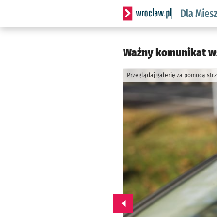
Serwis informacyjny wrocl
Ważny komunikat ws
Przeglądaj galerię za pomocą str
Przejdź do poprzedniego zd