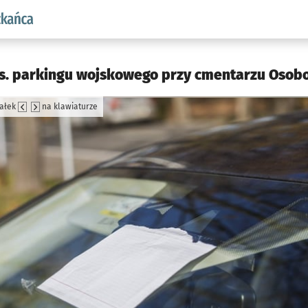
aw.pl podserwis: Dla mieszkańca
. parkingu wojskowego przy cmentarzu Osobo
załek
na klawiaturze
jęcia.