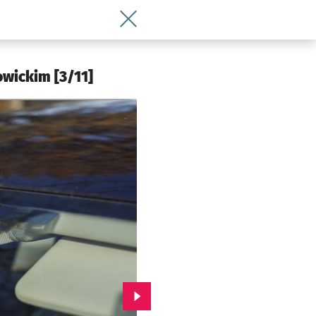
Wróć do artykułu Ważny komunikat ws
wickim [3/11]
Przejdź do kolejnego zdjęcia.