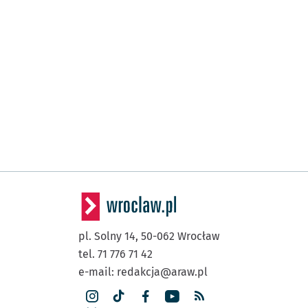
pl. Solny 14,
50-062
Wrocław
tel. 71 776 71 42
e-mail:
redakcja@araw.pl