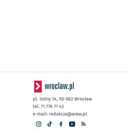
pl. Solny 14,
50-062
Wrocław
tel. 71 776 71 42
e-mail:
redakcja@araw.pl