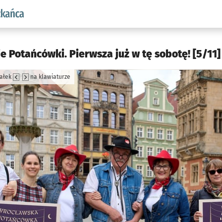
aw.pl podserwis: Dla mieszkańca
 Potańcówki. Pierwsza już w tę sobotę! [5/11]
załek
na klawiaturze
jęcia.