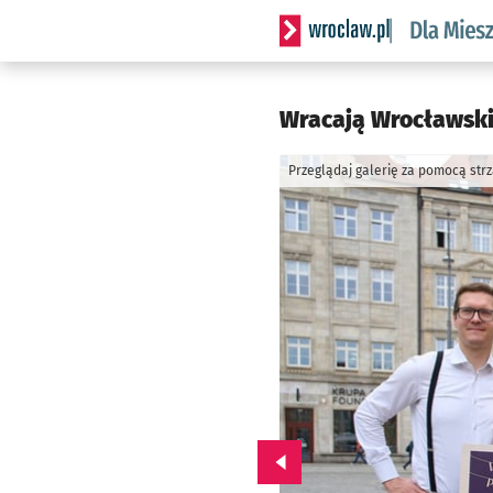
Serwis informacyjny wrocl
Wracają Wrocławskie
Przeglądaj galerię za pomocą str
Przejdź do poprzedniego zd