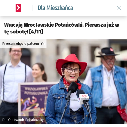
Wróć 
Serwis informacyjny wroclaw.pl podserwis: Dla mieszkańca
Wracają Wrocławskie Potańcówki. Pierwsza już w
tę sobotę! [4/11]
Przesuń zdjęcie palcem
fot. Oleksandr Poliakovsky