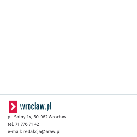
pl. Solny 14,
50-062
Wrocław
tel. 71 776 71 42
e-mail:
redakcja@araw.pl