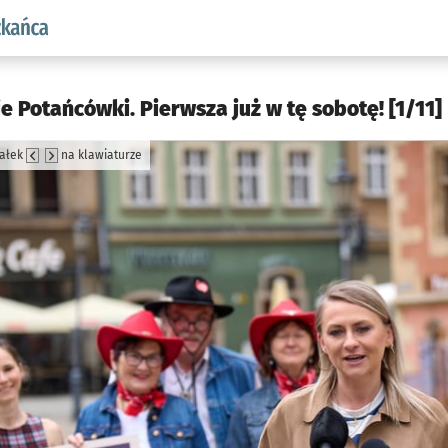
aw.pl podserwis: Dla mieszkańca
 Potańcówki. Pierwsza już w tę sobotę! [1/11]
załek
na klawiaturze