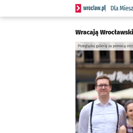
Serwis informacyjny wrocl
Wracają Wrocławskie
Przeglądaj galerię za pomocą str