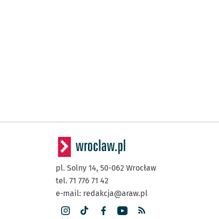
pl. Solny 14,
50-062
Wrocław
tel. 71 776 71 42
e-mail:
redakcja@araw.pl