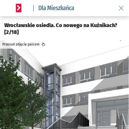
Wróć 
Serwis informacyjny wroclaw.pl podserwis: Dla mieszkańca
Wrocławskie osiedla. Co nowego na Kuźnikach?
[2/18]
Przesuń zdjęcie palcem