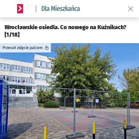
Wróć 
Serwis informacyjny wroclaw.pl podserwis: Dla mieszkańca
Wrocławskie osiedla. Co nowego na Kuźnikach?
[1/18]
Przesuń zdjęcie palcem