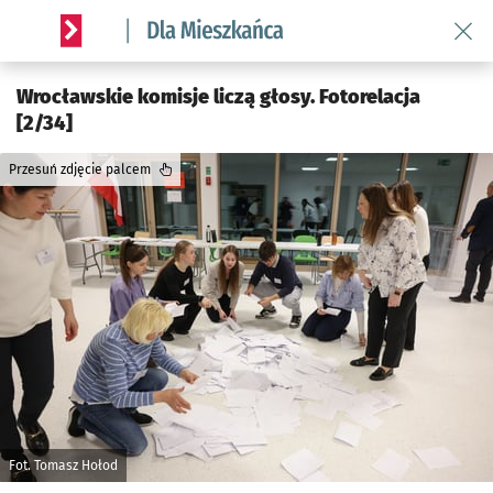
Wróć 
Serwis informacyjny wroclaw.pl podserwis: Dla mieszkańca
Wrocławskie komisje liczą głosy. Fotorelacja
[2/34]
Przesuń zdjęcie palcem
Fot. Tomasz Hołod