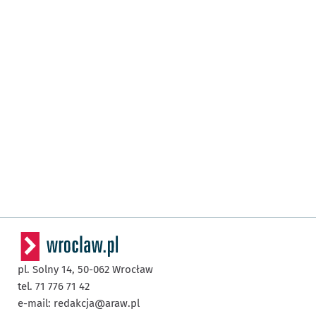
pl. Solny 14,
50-062
Wrocław
tel. 71 776 71 42
e-mail:
redakcja@araw.pl