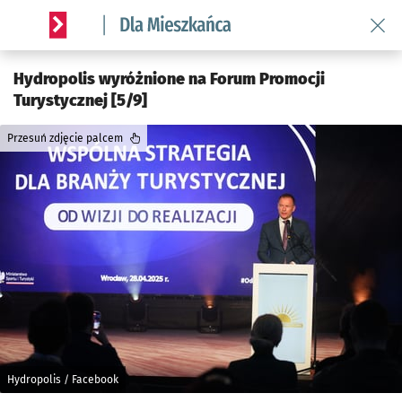
Wróć 
Serwis informacyjny wroclaw.pl podserwis: Dla mieszkańca
Hydropolis wyróżnione na Forum Promocji
Turystycznej [5/9]
Przesuń zdjęcie palcem
Hydropolis / Facebook