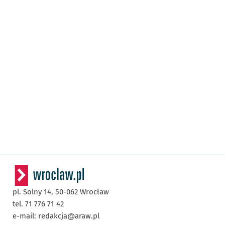
pl. Solny 14,
50-062
Wrocław
tel. 71 776 71 42
e-mail:
redakcja@araw.pl