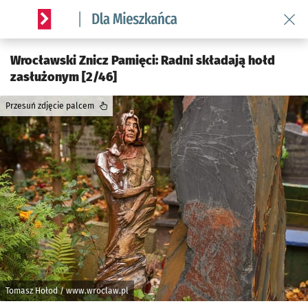
Wróć 
Serwis informacyjny wroclaw.pl podserwis: Dla mieszkańca
Wrocławski Znicz Pamięci: Radni składają hołd
zasłużonym [2/46]
Przesuń zdjęcie palcem
Tomasz Hołod / www.wroclaw.pl