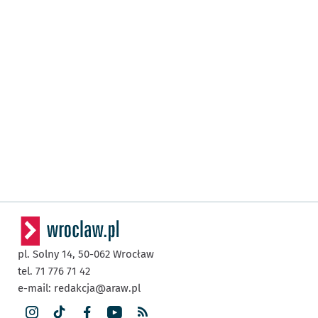
pl. Solny 14,
50-062
Wrocław
tel. 71 776 71 42
e-mail:
redakcja@araw.pl