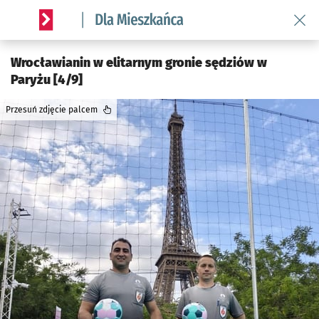
Wróć 
Serwis informacyjny wroclaw.pl podserwis: Dla mieszkańca
Wrocławianin w elitarnym gronie sędziów w
Paryżu [4/9]
Przesuń zdjęcie palcem