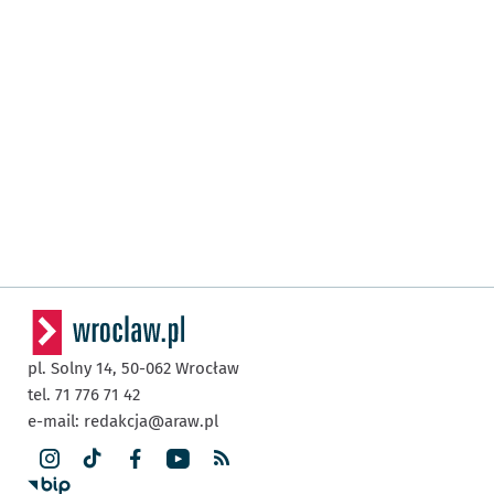
pl. Solny 14,
50-062
Wrocław
tel. 71 776 71 42
e-mail:
redakcja@araw.pl