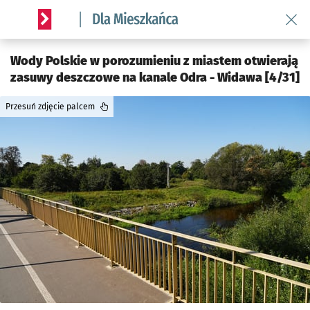
Wróć 
Serwis informacyjny wroclaw.pl podserwis: Dla mieszkańca
Wody Polskie w porozumieniu z miastem otwierają
zasuwy deszczowe na kanale Odra - Widawa [4/31]
Przesuń zdjęcie palcem