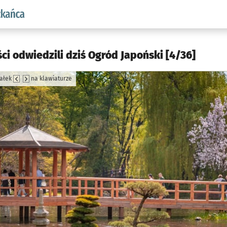
aw.pl podserwis: Dla mieszkańca
ci odwiedzili dziś Ogród Japoński [4/36]
załek
na klawiaturze
jęcia.