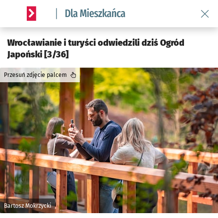
Wróć 
Serwis informacyjny wroclaw.pl podserwis: Dla mieszkańca
Wrocławianie i turyści odwiedzili dziś Ogród
Japoński [3/36]
Przesuń zdjęcie palcem
Bartosz Mokrzycki