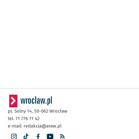
pl. Solny 14,
50-062
Wrocław
tel. 71 776 71 42
e-mail:
redakcja@araw.pl