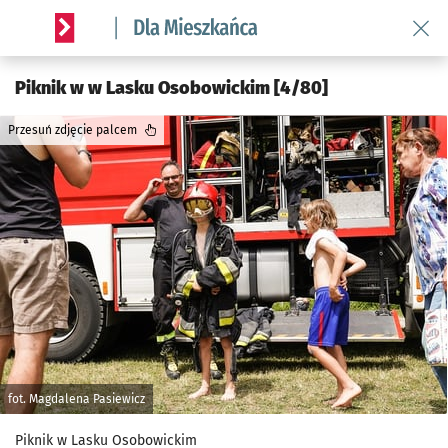
Wróć 
Serwis informacyjny wroclaw.pl podserwis: Dla mieszkańca
Piknik w w Lasku Osobowickim [4/80]
Przesuń zdjęcie palcem
fot. Magdalena Pasiewicz
Piknik w Lasku Osobowickim