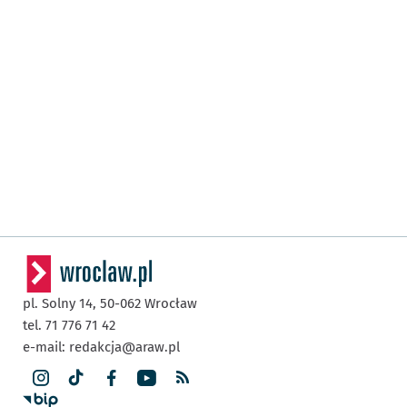
pl. Solny 14,
50-062
Wrocław
tel. 71 776 71 42
e-mail:
redakcja@araw.pl