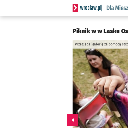
Serwis informacyjny wrocl
Piknik w w Lasku O
Przeglądaj galerię za pomocą str
Przejdź do poprzedniego zd