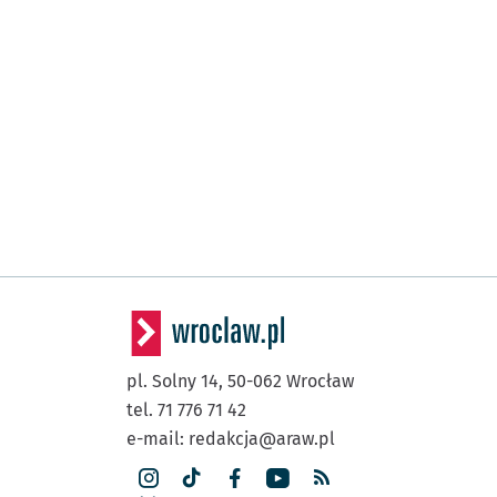
pl. Solny 14,
50-062
Wrocław
tel. 71 776 71 42
e-mail:
redakcja@araw.pl