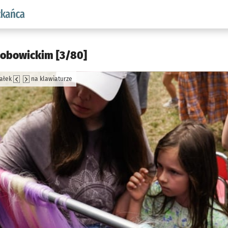
aw.pl podserwis: Dla mieszkańca
sobowickim [3/80]
załek
na klawiaturze
jęcia.