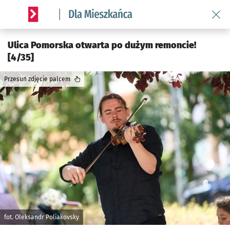
Wróć 
Serwis informacyjny wroclaw.pl podserwis: Dla mieszkańca
Ulica Pomorska otwarta po dużym remoncie!
[4/35]
Przesuń zdjęcie palcem
fot. Oleksandr Poliakovsky