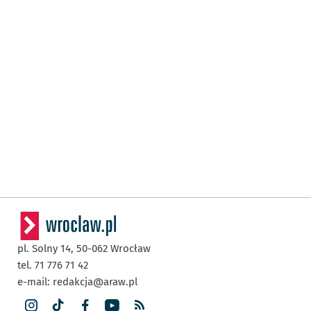
pl. Solny 14,
50-062
Wrocław
tel. 71 776 71 42
e-mail:
redakcja@araw.pl