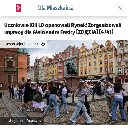
Wróć 
Serwis informacyjny wroclaw.pl podserwis: Dla mieszkańca
Uczniowie XIII LO opanowali Rynek! Zorganizowali
imprezę dla Aleksandra Fredry [ZDJĘCIA] [4/41]
Przesuń zdjęcie palcem
fot. Magdalena Pasiewicz