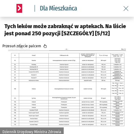
Wróć 
Serwis informacyjny wroclaw.pl podserwis: Dla mieszkańca
Tych leków może zabraknąć w aptekach. Na liście
jest ponad 250 pozycji [SZCZEGÓŁY] [5/12]
Przesuń zdjęcie palcem
Dziennik Urzędowy Ministra Zdrowia