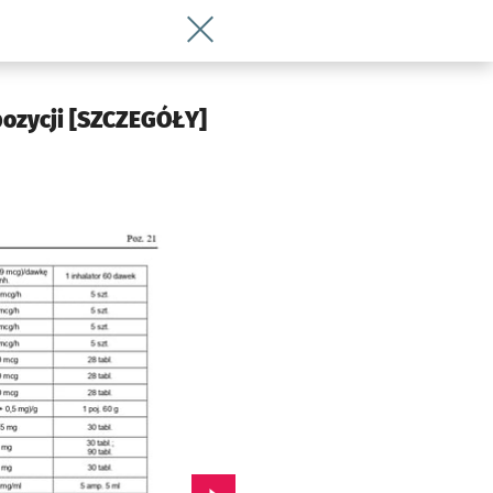
Wróć do artykułu Tych leków może zabr
pozycji [SZCZEGÓŁY]