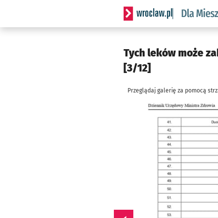
Serwis informacyjny wrocl
Tych leków może zab
[3/12]
Przeglądaj galerię za pomocą str