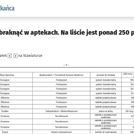
aw.pl podserwis: Dla mieszkańca
raknąć w aptekach. Na liście jest ponad 250 
załek
na klawiaturze