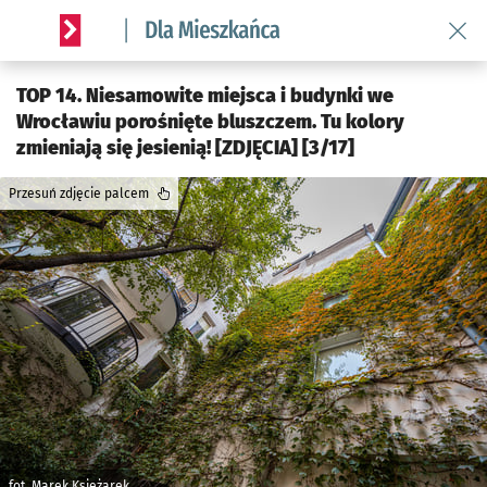
Wróć 
Serwis informacyjny wroclaw.pl podserwis: Dla mieszkańca
TOP 14. Niesamowite miejsca i budynki we
Wrocławiu porośnięte bluszczem. Tu kolory
zmieniają się jesienią! [ZDJĘCIA] [3/17]
Przesuń zdjęcie palcem
fot. Marek Księżarek