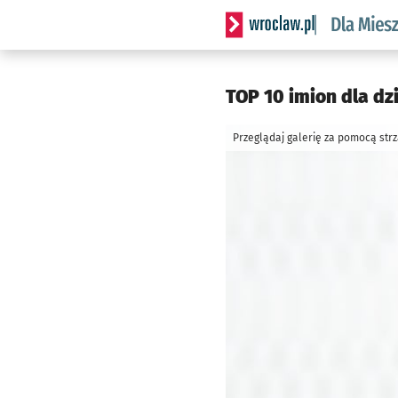
Serwis informacyjny wrocl
TOP 10 imion dla dz
Przeglądaj galerię za pomocą str