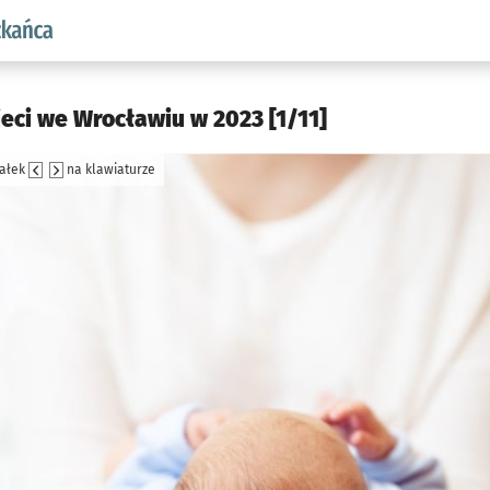
aw.pl podserwis: Dla mieszkańca
ieci we Wrocławiu w 2023 [1/11]
załek
na klawiaturze