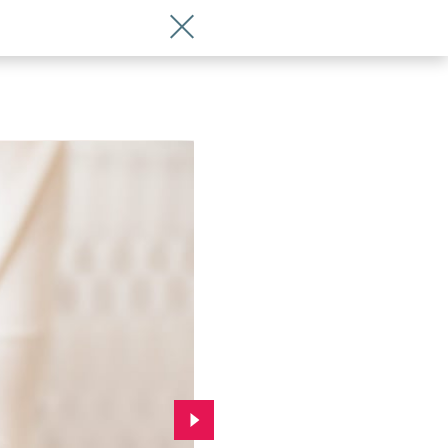
Wróć do artykułu TOP 10 imion dla dzi
Przejdź do kolejnego zdjęcia.