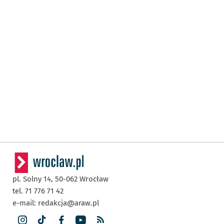
pl. Solny 14,
50-062
Wrocław
tel. 71 776 71 42
e-mail:
redakcja@araw.pl