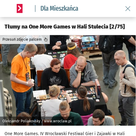
Wróć 
Serwis informacyjny wroclaw.pl podserwis: Dla mieszkańca
Tłumy na One More Games w Hali Stulecia [2/75]
Przesuń zdjęcie palcem
Oleksandr Poliakovsky / www.wroclaw.pl
One More Games. IV Wrocławski Festiwal Gier i Zajawki w Hali