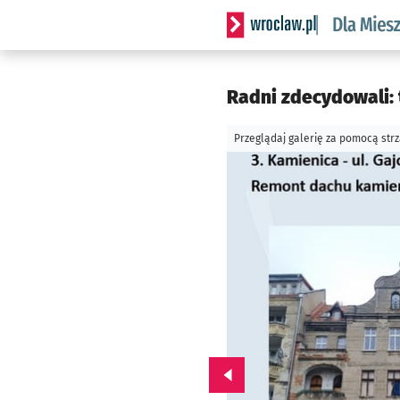
Serwis informacyjny wrocl
Radni zdecydowali: 
Przeglądaj galerię za pomocą str
Przejdź do poprzedniego zd