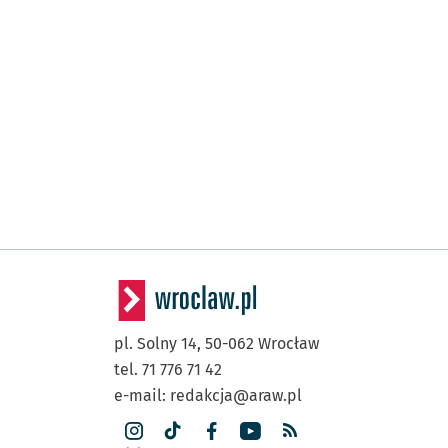
pl. Solny 14,
50-062
Wrocław
tel. 71 776 71 42
e-mail:
redakcja@araw.pl