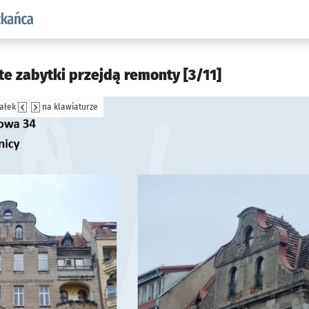
aw.pl podserwis: Dla mieszkańca
te zabytki przejdą remonty [3/11]
załek
na klawiaturze
jęcia.