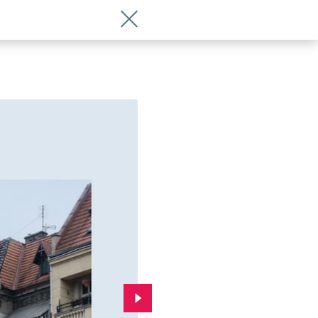
Wróć do artykułu Radni zdecydowali: 
Przejdź do kolejnego zdjęcia.