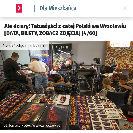
Wróć 
Serwis informacyjny wroclaw.pl podserwis: Dla mieszkańca
Ale dziary! Tatuażyści z całej Polski we Wrocławiu
[DATA, BILETY, ZOBACZ ZDJĘCIA] [4/60]
Przesuń zdjęcie palcem
fot. Tomasz Hołod/www.wroclaw.pl