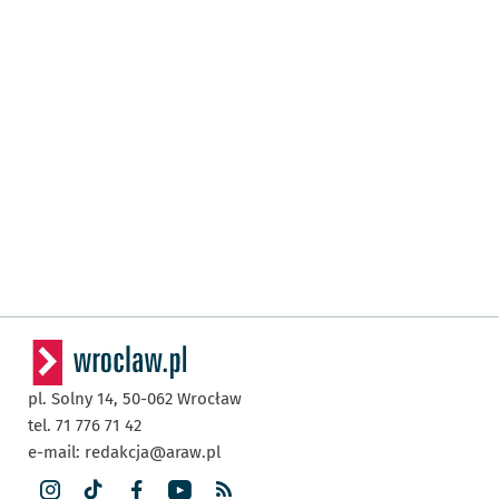
pl. Solny 14,
50-062
Wrocław
tel. 71 776 71 42
e-mail:
redakcja@araw.pl