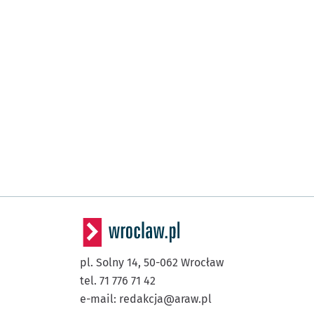
pl. Solny 14,
50-062
Wrocław
tel. 71 776 71 42
e-mail:
redakcja@araw.pl