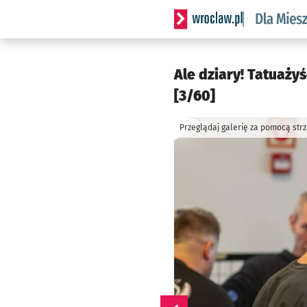
Serwis informacyjny wrocl
Ale dziary! Tatuaży
[3/60]
Przeglądaj galerię za pomocą str