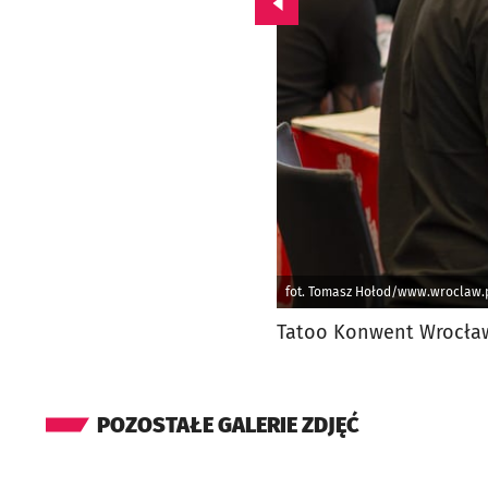
Przejdź do poprzedniego zd
fot. Tomasz Hołod/www.wroclaw.
Tatoo Konwent Wrocła
POZOSTAŁE GALERIE ZDJĘĆ