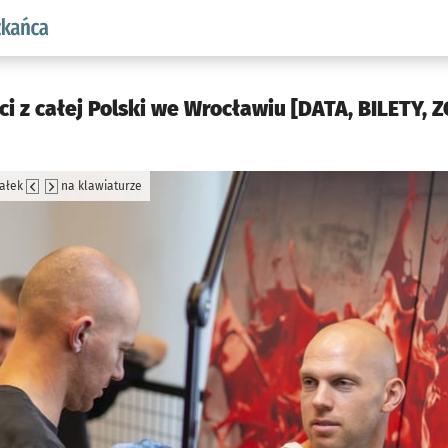
aw.pl podserwis: Dla mieszkańca
ści z całej Polski we Wrocławiu [DATA, BILETY,
załek
na klawiaturze