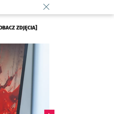
Wróć do artykułu Ale dziary! Tatuażyśc
 ZOBACZ ZDJĘCIA]