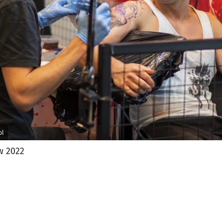
jęcia.
pl
w 2022