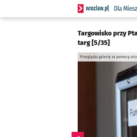
Serwis informacyjny wrocl
Targowisko przy Pta
targ [5/35]
Przeglądaj galerię za pomocą str