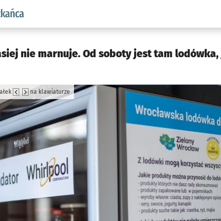
aw.pl podserwis: Dla mieszkańca
siej nie marnuje. Od soboty jest tam lodówka, 
załek
na klawiaturze