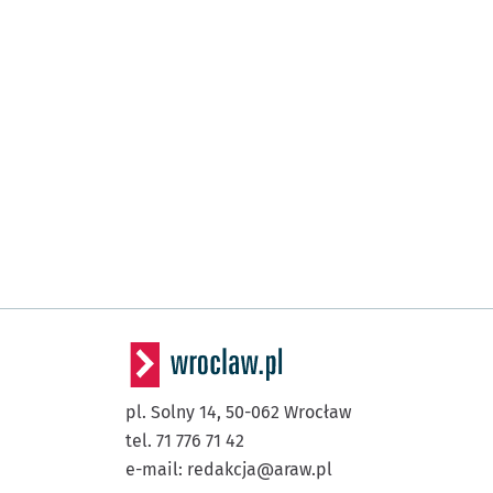
pl. Solny 14,
50-062
Wrocław
tel. 71 776 71 42
e-mail:
redakcja@araw.pl