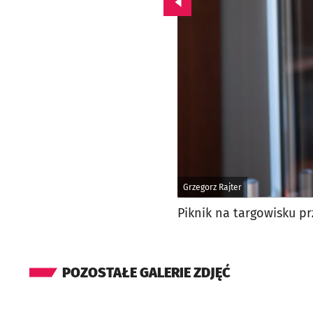
Przejdź do poprzedniego zd
Grzegorz Rajter
Piknik na targowisku prz
POZOSTAŁE GALERIE ZDJĘĆ