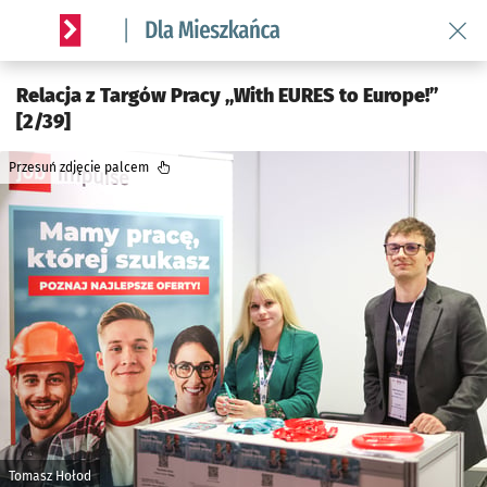
Wróć 
Serwis informacyjny wroclaw.pl podserwis: Dla mieszkańca
Relacja z Targów Pracy „With EURES to Europe!”
[2/39]
Przesuń zdjęcie palcem
Tomasz Hołod