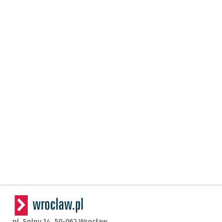
pl. Solny 14,
50-062
Wrocław