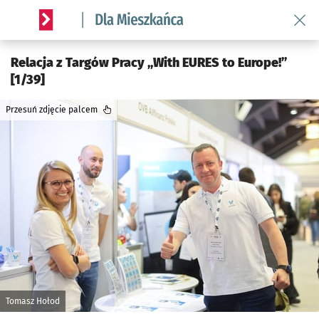
Wróć 
Serwis informacyjny wroclaw.pl podserwis: Dla mieszkańca
Relacja z Targów Pracy „With EURES to Europe!”
[1/39]
Przesuń zdjęcie palcem
Tomasz Hołod