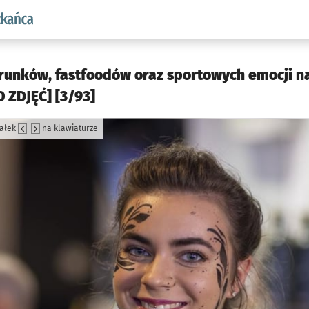
aw.pl podserwis: Dla mieszkańca
runków, fastfoodów oraz sportowych emocji n
 ZDJĘĆ] [3/93]
załek
na klawiaturze