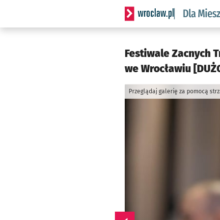
Serwis informacyjny wrocl
Festiwale Zacnych T
we Wrocławiu [DUŻO
Przeglądaj galerię za pomocą str