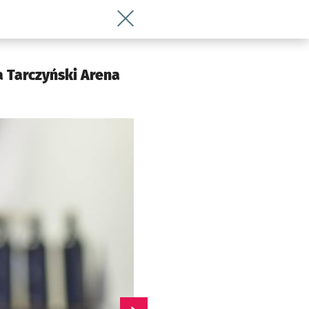
Wróć do artykułu Festiwale Zacnych T
a Tarczyński Arena