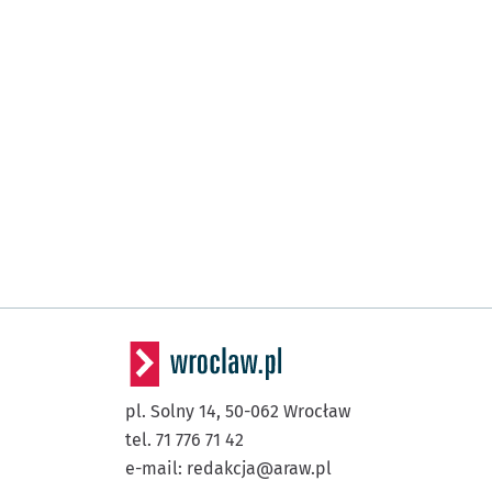
pl. Solny 14,
50-062
Wrocław
tel. 71 776 71 42
e-mail:
redakcja@araw.pl