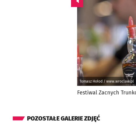
Przejdź do poprzedniego zd
Tomasz Hołod / www.wroclaw.pl
Festiwal Zacnych Trunk
POZOSTAŁE GALERIE ZDJĘĆ