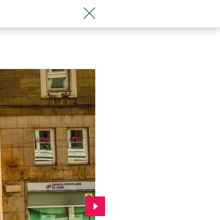
Wróć do artykułu Loty z Wrocławia – Ry
Przejdź do kolejnego zdjęcia.