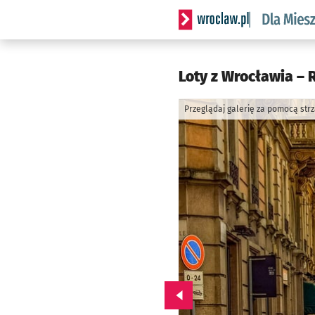
Serwis informacyjny wrocl
Loty z Wrocławia – R
Przeglądaj galerię za pomocą str
Przejdź do poprzedniego zd