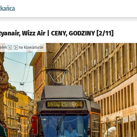
aw.pl podserwis: Dla mieszkańca
yanair, Wizz Air | CENY, GODZINY [2/11]
załek
na klawiaturze
jęcia.