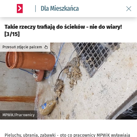
Wróć 
Serwis informacyjny wroclaw.pl podserwis: Dla mieszkańca
Takie rzeczy trafiają do ścieków - nie do wiary!
[3/15]
Przesuń zdjęcie palcem
MPWiK/Pracownicy
Pieluchy, ubrania, zabawki - oto co pracownicy MPWiK wyławiają