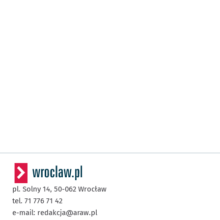
pl. Solny 14,
50-062
Wrocław
tel. 71 776 71 42
e-mail:
redakcja@araw.pl