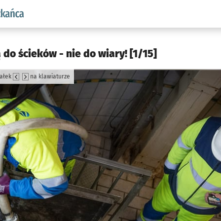
aw.pl podserwis: Dla mieszkańca
ą do ścieków - nie do wiary! [1/15]
załek
na klawiaturze