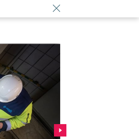
Wróć do artykułu Takie rzeczy trafiają 
Przejdź do kolejnego zdjęcia.