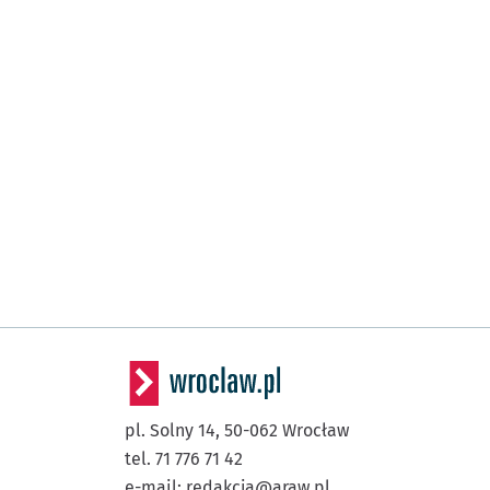
pl. Solny 14,
50-062
Wrocław
tel. 71 776 71 42
e-mail:
redakcja@araw.pl