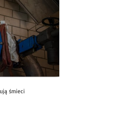
ują śmieci