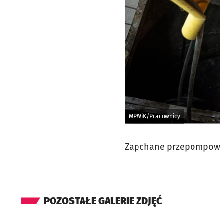
MPWiK/Pracownicy
Zapchane przepompownie
POZOSTAŁE GALERIE ZDJĘĆ