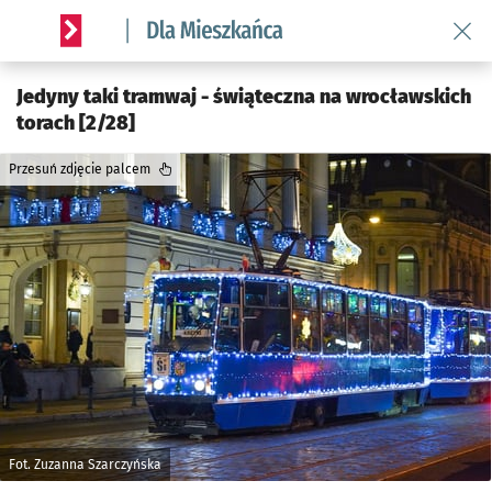
Wróć 
Serwis informacyjny wroclaw.pl podserwis: Dla mieszkańca
Jedyny taki tramwaj - świąteczna na wrocławskich
torach [2/28]
Przesuń zdjęcie palcem
Fot. Zuzanna Szarczyńska