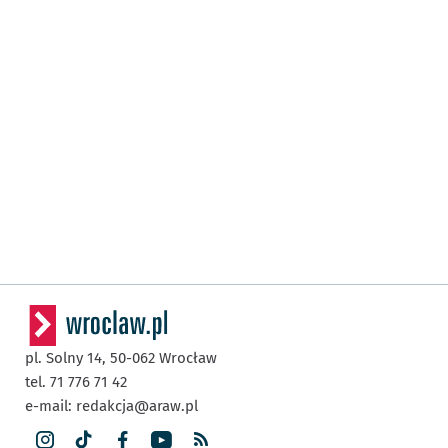
pl. Solny 14,
50-062
Wrocław
tel. 71 776 71 42
e-mail:
redakcja@araw.pl