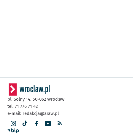
pl. Solny 14,
50-062
Wrocław
tel. 71 776 71 42
e-mail:
redakcja@araw.pl