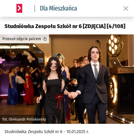
Wróć 
Serwis informacyjny wroclaw.pl podserwis: Dla mieszkańca
Studniówka Zespołu Szkół nr 6 [ZDJĘCIA] [4/108]
Przesuń zdjęcie palcem
fot. Oleksandr Poliakovsky
Studniówka Zespołu Szkół nr 6 - 10.01.2025 r.