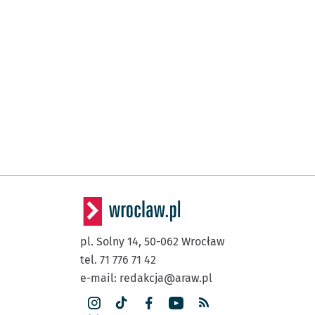
pl. Solny 14,
50-062
Wrocław
tel. 71 776 71 42
e-mail:
redakcja@araw.pl