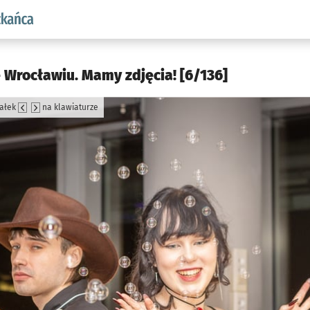
aw.pl podserwis: Dla mieszkańca
 Wrocławiu. Mamy zdjęcia! [6/136]
załek
na klawiaturze
jęcia.