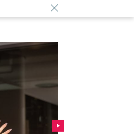
Wróć do artykułu Studniówka X LO we 
Przejdź do kolejnego zdjęcia.