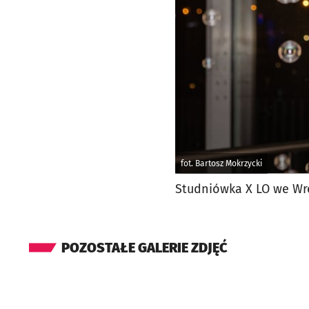
fot. Bartosz Mokrzycki
Studniówka X LO we Wroc
POZOSTAŁE GALERIE ZDJĘĆ