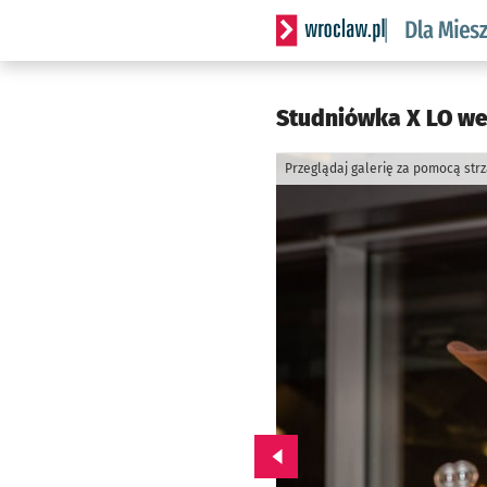
Serwis informacyjny wrocl
Studniówka X LO we
Przeglądaj galerię za pomocą str
Przejdź do poprzedniego zd