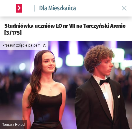
Wróć 
Serwis informacyjny wroclaw.pl podserwis: Dla mieszkańca
Studniówka uczniów LO nr VII na Tarczyński Arenie
[3/175]
Przesuń zdjęcie palcem
Tomasz Hołod