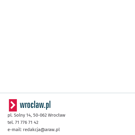
pl. Solny 14,
50-062
Wrocław
tel. 71 776 71 42
e-mail:
redakcja@araw.pl