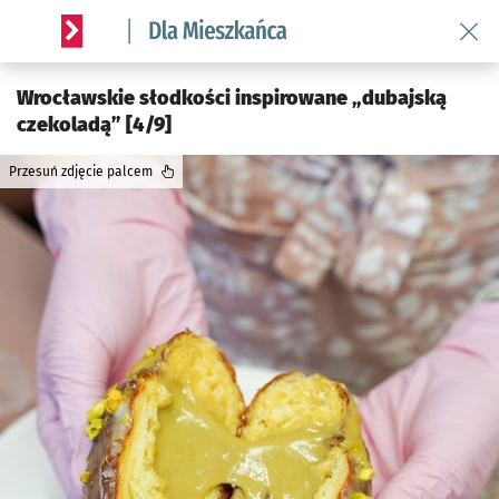
Wróć 
Serwis informacyjny wroclaw.pl podserwis: Dla mieszkańca
Wrocławskie słodkości inspirowane „dubajską
czekoladą” [4/9]
Przesuń zdjęcie palcem