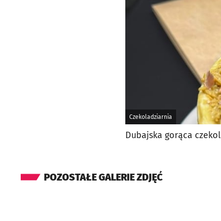
Czekoladziarnia
Dubajska gorąca czeko
POZOSTAŁE GALERIE ZDJĘĆ