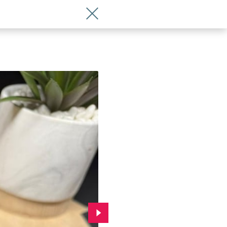
Wróć do artykułu Wrocławskie słodkoś
Przejdź do kolejnego zdjęcia.