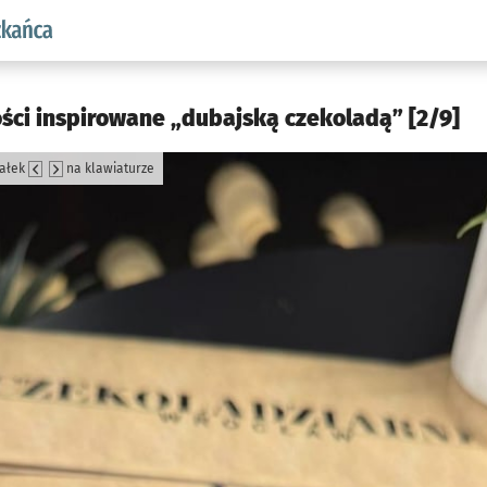
aw.pl podserwis: Dla mieszkańca
ści inspirowane „dubajską czekoladą” [2/9]
załek
na klawiaturze
jęcia.