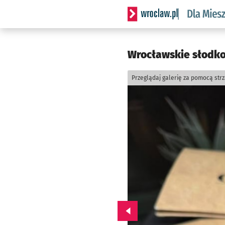
Serwis informacyjny wrocl
Wrocławskie słodko
Przeglądaj galerię za pomocą str
Przejdź do poprzedniego zd