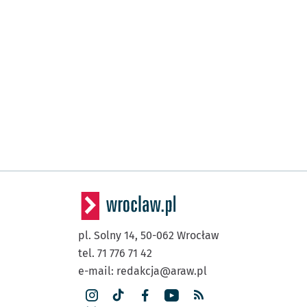
pl. Solny 14,
50-062
Wrocław
tel. 71 776 71 42
e-mail:
redakcja@araw.pl