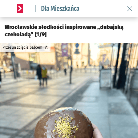
Wróć 
Serwis informacyjny wroclaw.pl podserwis: Dla mieszkańca
Wrocławskie słodkości inspirowane „dubajską
czekoladą” [1/9]
Przesuń zdjęcie palcem