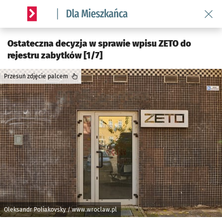
Wróć 
Serwis informacyjny wroclaw.pl podserwis: Dla mieszkańca
Ostateczna decyzja w sprawie wpisu ZETO do
rejestru zabytków [1/7]
Przesuń zdjęcie palcem
Oleksandr Poliakovsky / www.wroclaw.pl