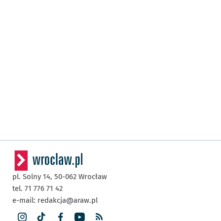
pl. Solny 14,
50-062
Wrocław
tel. 71 776 71 42
e-mail:
redakcja@araw.pl