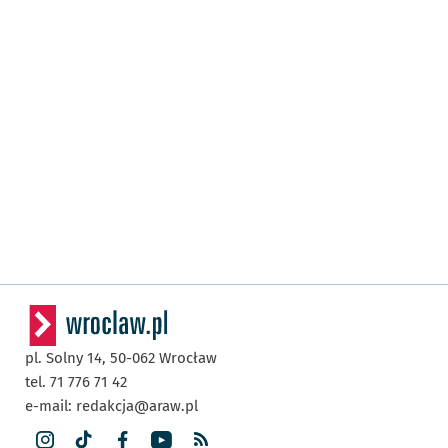
pl. Solny 14,
50-062
Wrocław
tel. 71 776 71 42
e-mail:
redakcja@araw.pl