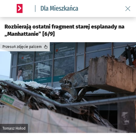
Wróć 
Serwis informacyjny wroclaw.pl podserwis: Dla mieszkańca
Rozbierają ostatni fragment starej esplanady na
„Manhattanie” [6/9]
Przesuń zdjęcie palcem
Tomasz Hołod