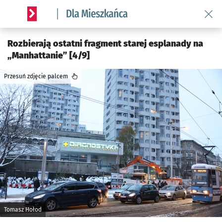
Wróć 
Serwis informacyjny wroclaw.pl podserwis: Dla mieszkańca
Rozbierają ostatni fragment starej esplanady na
„Manhattanie” [4/9]
Przesuń zdjęcie palcem
Tomasz Hołod