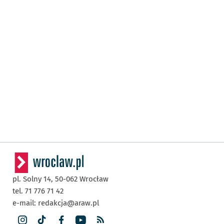
pl. Solny 14,
50-062
Wrocław
tel. 71 776 71 42
e-mail:
redakcja@araw.pl