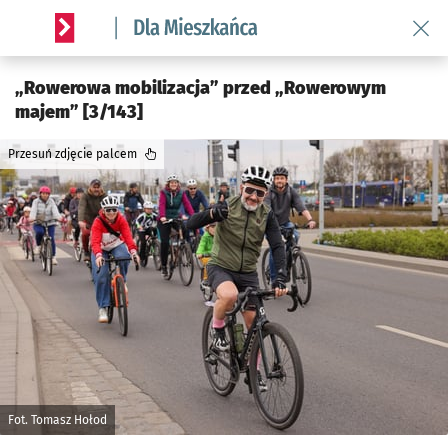
Wróć
Serwis informacyjny wroclaw.pl podserwis: Dla mieszkańca
„Rowerowa mobilizacja” przed „Rowerowym
majem” [3/143]
Przesuń zdjęcie palcem
Fot. Tomasz Hołod