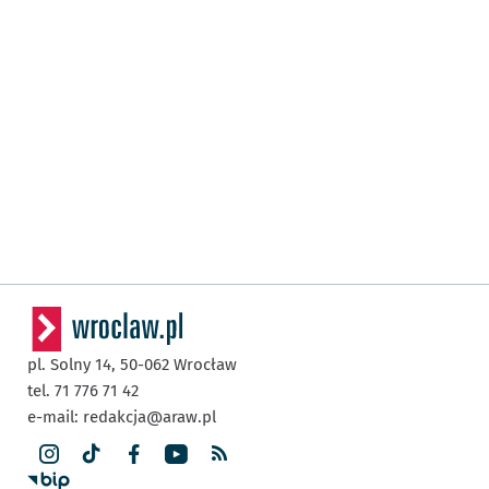
pl. Solny 14,
50-062
Wrocław
tel. 71 776 71 42
e-mail:
redakcja@araw.pl