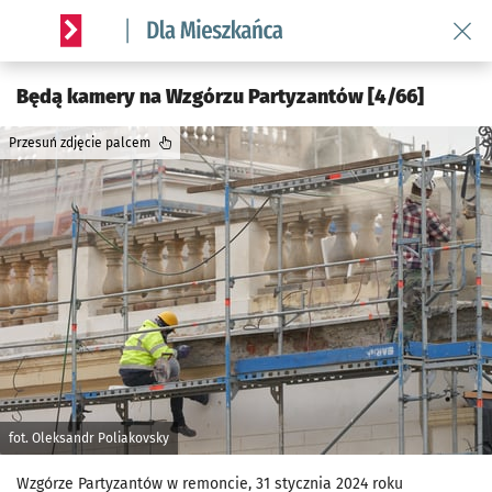
Wróć 
Serwis informacyjny wroclaw.pl podserwis: Dla mieszkańca
Będą kamery na Wzgórzu Partyzantów [4/66]
Przesuń zdjęcie palcem
fot. Oleksandr Poliakovsky
Wzgórze Partyzantów w remoncie, 31 stycznia 2024 roku