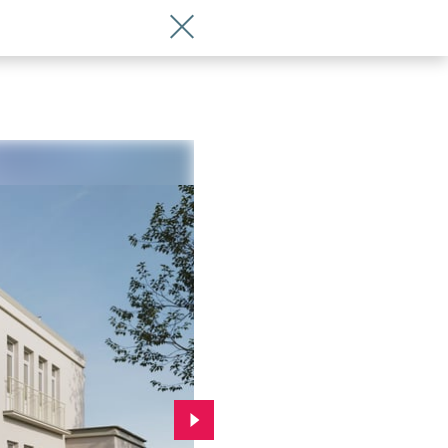
Wróć do artykułu Przedszkole przy ul. 
Przejdź do kolejnego zdjęcia.