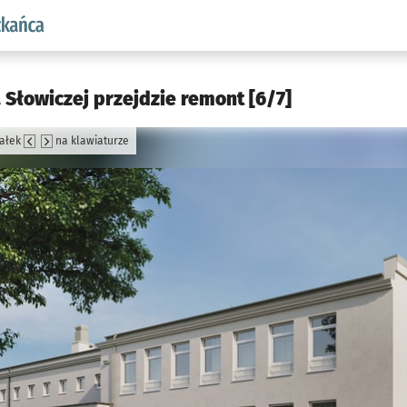
aw.pl podserwis: Dla mieszkańca
. Słowiczej przejdzie remont [6/7]
załek
na klawiaturze
jęcia.