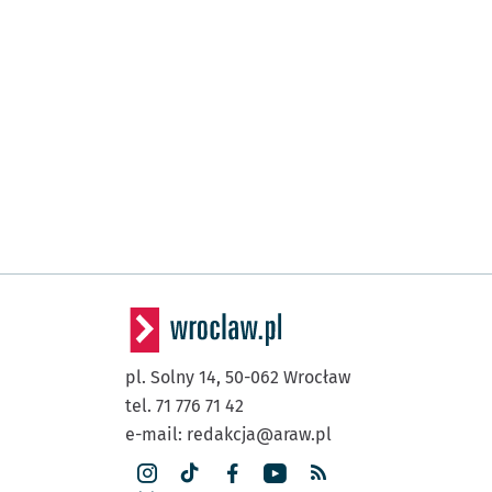
pl. Solny 14,
50-062
Wrocław
tel. 71 776 71 42
e-mail:
redakcja@araw.pl