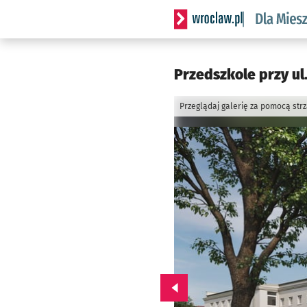
Serwis informacyjny wrocl
Przedszkole przy ul
Przeglądaj galerię za pomocą str
Przejdź do poprzedniego zd