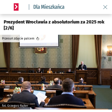
Wróć 
Serwis informacyjny wroclaw.pl podserwis: Dla mieszkańca
Prezydent Wrocławia z absolutorium za 2025 rok
[2/6]
Przesuń zdjęcie palcem
fot. Grzegorz Rajter