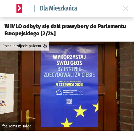
Wróć 
Serwis informacyjny wroclaw.pl podserwis: Dla mieszkańca
W IV LO odbyły się dziś prawybory do Parlamentu
Europejskiego [2/24]
Przesuń zdjęcie palcem
fot. Tomasz Hołod