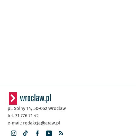
pl. Solny 14,
50-062
Wrocław
tel. 71 776 71 42
e-mail:
redakcja@araw.pl