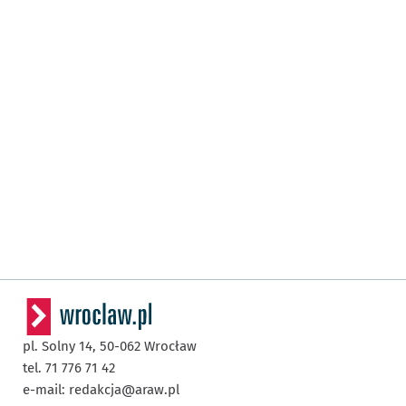
pl. Solny 14,
50-062
Wrocław
tel. 71 776 71 42
e-mail:
redakcja@araw.pl