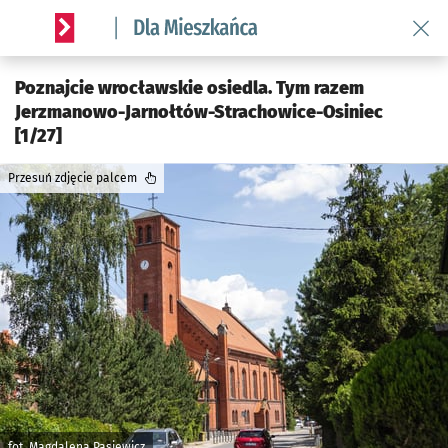
Wróć 
Serwis informacyjny wroclaw.pl podserwis: Dla mieszkańca
Poznajcie wrocławskie osiedla. Tym razem
Jerzmanowo-Jarnołtów-Strachowice-Osiniec
[1/27]
Przesuń zdjęcie palcem
fot. Magdalena Pasiewicz