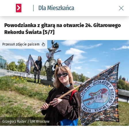
Wróć 
Serwis informacyjny wroclaw.pl podserwis: Dla mieszkańca
Powodzianka z gitarą na otwarcie 24. Gitarowego
Rekordu Świata [5/7]
Przesuń zdjęcie palcem
Grzegorz Rajter / UM Wrocław