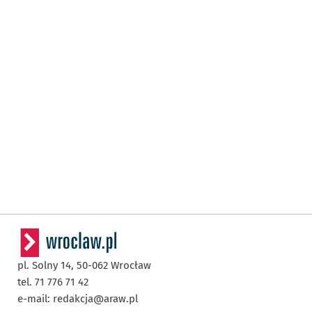
pl. Solny 14,
50-062
Wrocław
tel. 71 776 71 42
e-mail:
redakcja@araw.pl