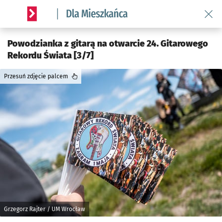
Wróć 
Serwis informacyjny wroclaw.pl podserwis: Dla mieszkańca
Powodzianka z gitarą na otwarcie 24. Gitarowego
Rekordu Świata [3/7]
Przesuń zdjęcie palcem
Grzegorz Rajter / UM Wrocław