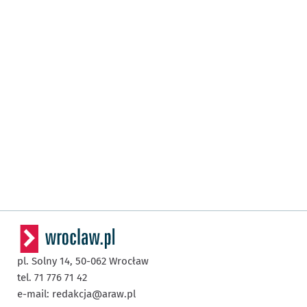
pl. Solny 14,
50-062
Wrocław
tel. 71 776 71 42
e-mail:
redakcja@araw.pl